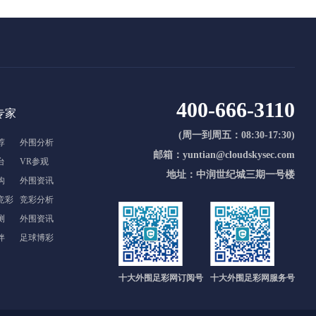
400-666-3110
专家
(周一到周五：08:30-17:30)
荐
外围分析
邮箱：yuntian@cloudskysec.com
台
VR参观
地址：中润世纪城三期一号楼
构
外围资讯
竞彩
竞彩分析
测
外围资讯
伴
足球博彩
十大外围足彩网订阅号
十大外围足彩网服务号