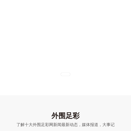
外围足彩
了解十大外围足彩网新闻最新动态，媒体报道，大事记