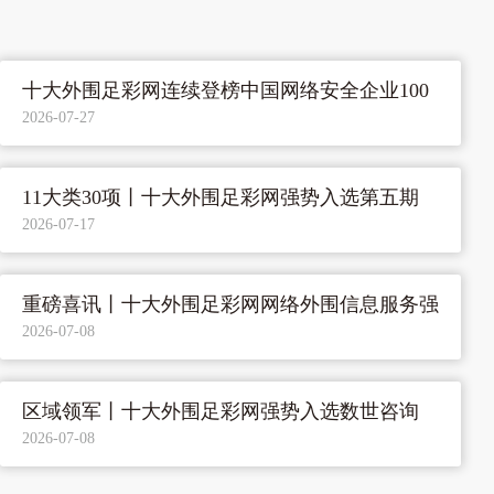
十大外围足彩网连续登榜中国网络安全企业100
2026-07-27
强，斩获双项优势榜单认证
11大类30项丨十大外围足彩网强势入选第五期
2026-07-17
《数字安全护航技术能力全景图》
重磅喜讯丨十大外围足彩网网络外围信息服务强
2026-07-08
势入选济南市"泉城好品"品牌
区域领军丨十大外围足彩网强势入选数世咨询
2026-07-08
《新质·数字安全专精百强》