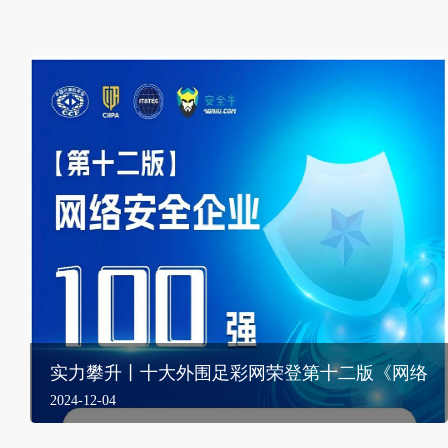
实力攀升丨十大外围足彩网荣登第十二版《网络
2024-12-04
安全企业100强》第37名