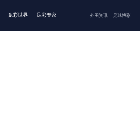
竞彩世界
足彩专家
外围资讯
足球博彩