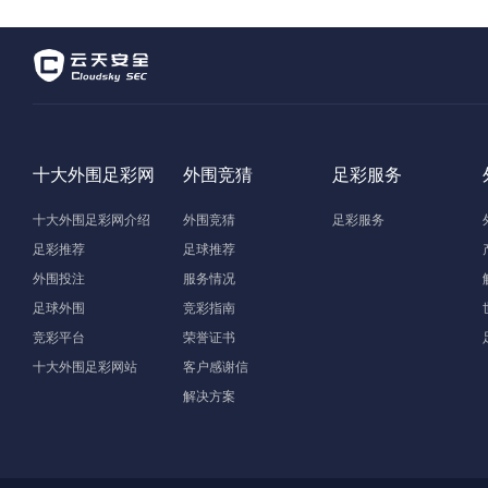
十大外围足彩网
外围竞猜
足彩服务
十大外围足彩网介绍
外围竞猜
足彩服务
足彩推荐
足球推荐
外围投注
服务情况
足球外围
竞彩指南
竞彩平台
荣誉证书
十大外围足彩网站
客户感谢信
解决方案