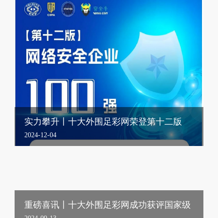
实力攀升丨十大外围足彩网荣登第十二版
2024-12-04
《网络安全企业100强》第37名
重磅喜讯丨十大外围足彩网成功获评国家级