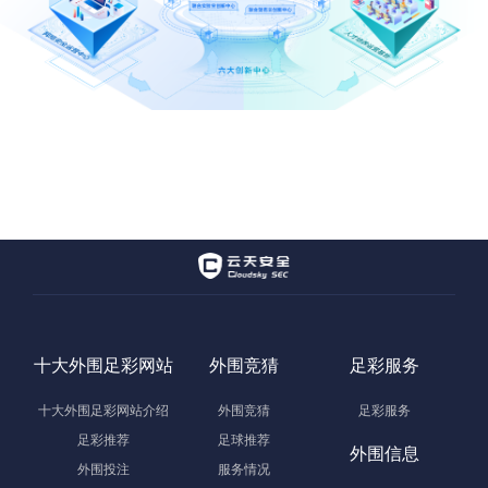
十大外围足彩网站
外围竞猜
足彩服务
十大外围足彩网站介绍
外围竞猜
足彩服务
足彩推荐
足球推荐
外围信息
外围投注
服务情况