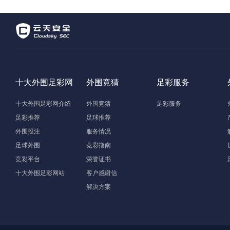
十大外围足彩网
外围竞猜
足彩服务
十大外围足彩网介绍
外围竞猜
足彩服务
足彩推荐
足球推荐
外围投注
服务情况
足球外围
竞彩指南
竞彩平台
荣誉证书
十大外围足彩网站
客户感谢信
解决方案