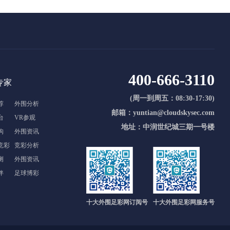
400-666-3110
专家
(周一到周五：08:30-17:30)
荐
外围分析
邮箱：yuntian@cloudskysec.com
台
VR参观
地址：中润世纪城三期一号楼
构
外围资讯
竞彩
竞彩分析
测
外围资讯
伴
足球博彩
十大外围足彩网订阅号
十大外围足彩网服务号