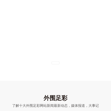
外围足彩
了解十大外围足彩网站新闻最新动态，媒体报道，大事记