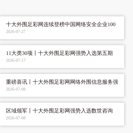
十大外围足彩网连续登榜中国网络安全企业100
2026-07-27
强，斩获双项优势榜单认证
11大类30项丨十大外围足彩网强势入选第五期
2026-07-17
《数字安全护航技术能力全景图》
重磅喜讯丨十大外围足彩网网络外围信息服务强
2026-07-08
势入选济南市"泉城好品"品牌
区域领军丨十大外围足彩网强势入选数世咨询
2026-07-08
《新质·数字安全专精百强》