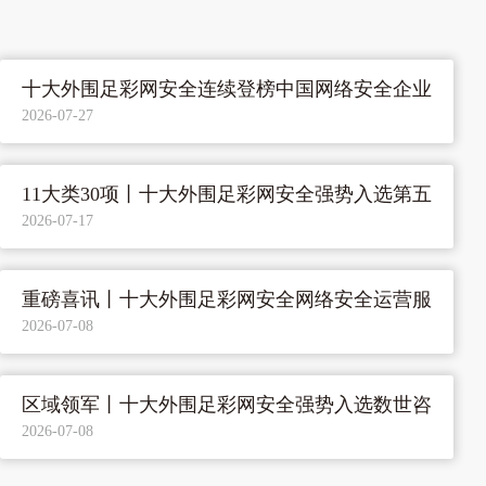
十大外围足彩网安全连续登榜中国网络安全企业
2026-07-27
100强，斩获双项优势榜单认证
11大类30项丨十大外围足彩网安全强势入选第五
2026-07-17
期《数字安全护航技术能力全景图》
重磅喜讯丨十大外围足彩网安全网络安全运营服
2026-07-08
务强势入选济南市"泉城好品"品牌
区域领军丨十大外围足彩网安全强势入选数世咨
2026-07-08
询《新质·数字安全专精百强》