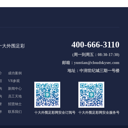
400-666-3110
十大外围足彩
(周一到周五：08:30-17:30)
邮箱：yuntian@cloudskysec.com
地址：中润世纪城三期一号楼
介
成功案例
程
VR参观
构
新闻中心
构
员工天地
誉
招贤纳士
伴
联系我们
十大外围足彩网安全订阅号
十大外围足彩网安全服务号