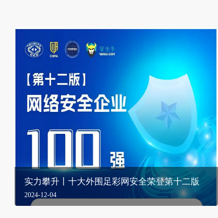
实力攀升丨十大外围足彩网安全荣登第十二版
2024-12-04
《网络安全企业100强》第37名