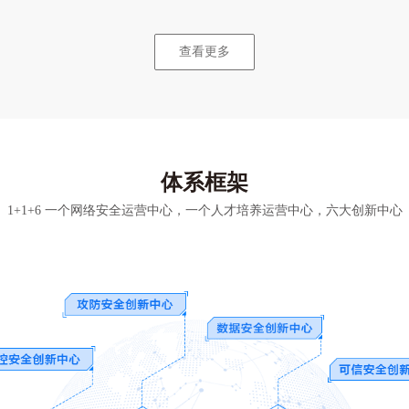
查看更多
体系框架
1+1+6 一个网络安全运营中心，一个人才培养运营中心，六大创新中心