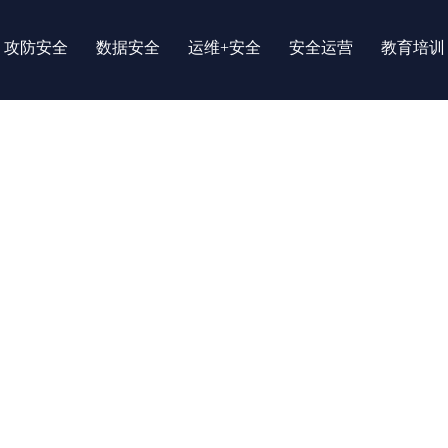
攻防安全
数据安全
运维+安全
安全运营
教育培训