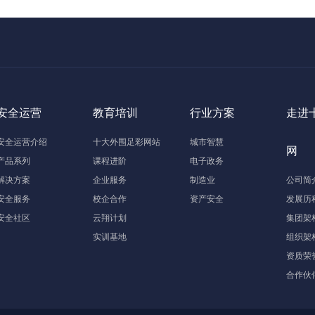
安全运营
教育培训
行业方案
走进
安全运营介绍
十大外围足彩网站
城市智慧
网
产品系列
课程进阶
电子政务
解决方案
企业服务
制造业
公司简
安全服务
校企合作
资产安全
发展历
安全社区
云翔计划
集团架
实训基地
组织架
资质荣
合作伙