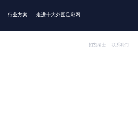
行业方案
走进十大外围足彩网
招贤纳士
联系我们