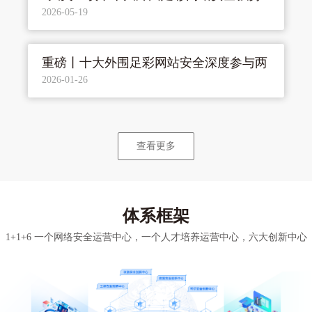
2026-05-19
入选《嘶吼2026网络安全产业图谱》
重磅丨十大外围足彩网站安全深度参与两
2026-01-26
项国家标准正式发布，以标准力量筑牢工
业互联网安全与数字化发展基石
查看更多
体系框架
1+1+6 一个网络安全运营中心，一个人才培养运营中心，六大创新中心