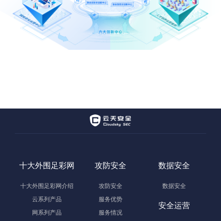
十大外围足彩网
攻防安全
数据安全
十大外围足彩网介绍
攻防安全
数据安全
云系列产品
服务优势
安全运营
网系列产品
服务情况