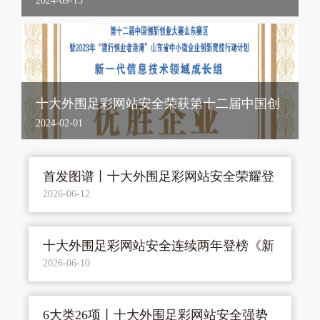
2024-09-13
国家级专精特新"小巨人"企业
十大外围足彩网站安全荣获第十二届中国创
2024-02-01
新创业大赛优胜企业
首发图谱丨十大外围足彩网站安全荣耀登
2026-06-12
榜《2026 AI+网络安全产业图谱》成为首
批入榜企业
十大外围足彩网站安全连续两年登榜《新
2026-06-10
质·中国数字安全百强》
6大类26项丨十大外围足彩网站安全强势