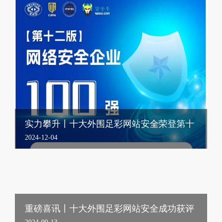
实力攀升丨十大外围足彩网站安全荣登第十
2024-12-04
二版《网络安全企业100强》第37名
重磅喜讯丨十大外围足彩网站安全成功获评