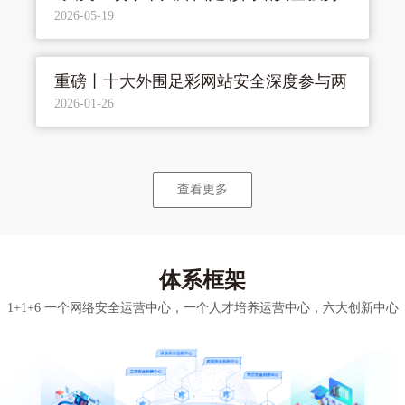
2026-05-19
入选《嘶吼2026网络安全产业图谱》
重磅丨十大外围足彩网站安全深度参与两
2026-01-26
项国家标准正式发布，以标准力量筑牢工
业互联网安全与数字化发展基石
查看更多
体系框架
1+1+6 一个网络安全运营中心，一个人才培养运营中心，六大创新中心