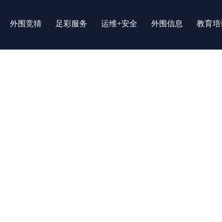
外围竞猜
足彩服务
运维+安全
外围信息
教育培