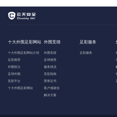
十大外围足彩网站
外围竞猜
足彩服务
十大外围足彩网站介绍
外围竞猜
足彩服务
足彩推荐
足球推荐
外围投注
服务情况
足球外围
竞彩指南
竞彩平台
荣誉证书
十大外围足彩网站
客户感谢信
解决方案