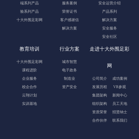
端系列产品
服务案例
安全运营介绍
验系列产品
荣誉证书
产品系列
十大外围足彩网
客户感谢信
解决方案
解决方案
安全服务
安全社区
教育培训
行业方案
走进十大外围足彩
十大外围足彩网
城市智慧
网
课程进阶
电子政务
企业服务
制造业
公司简介
成功案例
校企合作
资产安全
发展历程
VR参观
云翔计划
集团架构
新闻中心
实训基地
组织架构
员工天地
资质荣誉
招贤纳士
合作伙伴
联系我们