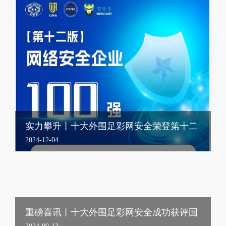
实力攀升丨十大外围足彩网安全荣登第十二
2024-12-04
版《网络安全企业100强》第37名
重磅喜讯丨十大外围足彩网安全成功获评国