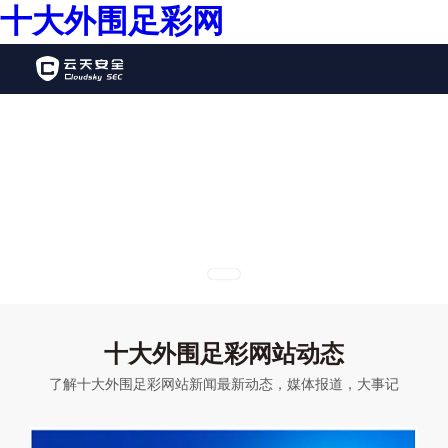
十大外围足彩网
十大外围足彩网站动态
了解十大外围足彩网站新闻最新动态，媒体报道，大事记