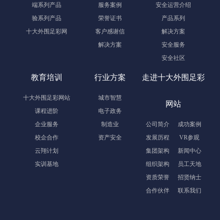
端系列产品
服务案例
安全运营介绍
验系列产品
荣誉证书
产品系列
十大外围足彩网
客户感谢信
解决方案
解决方案
安全服务
安全社区
教育培训
行业方案
走进十大外围足彩
十大外围足彩网站
城市智慧
网站
课程进阶
电子政务
企业服务
制造业
公司简介
成功案例
校企合作
资产安全
发展历程
VR参观
云翔计划
集团架构
新闻中心
实训基地
组织架构
员工天地
资质荣誉
招贤纳士
合作伙伴
联系我们