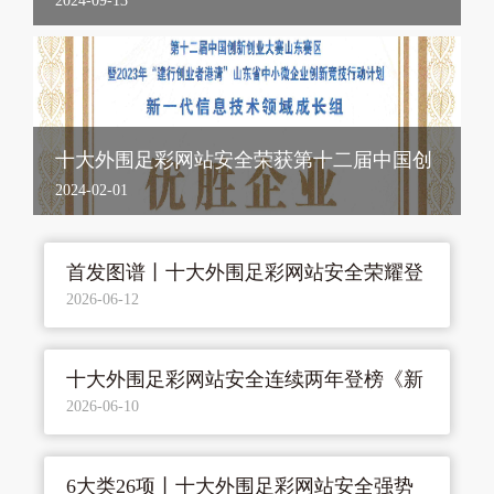
2024-09-13
国家级专精特新"小巨人"企业
十大外围足彩网站安全荣获第十二届中国创
2024-02-01
新创业大赛优胜企业
首发图谱丨十大外围足彩网站安全荣耀登
2026-06-12
榜《2026 AI+网络安全产业图谱》成为首
批入榜企业
十大外围足彩网站安全连续两年登榜《新
2026-06-10
质·中国数字安全百强》
6大类26项丨十大外围足彩网站安全强势