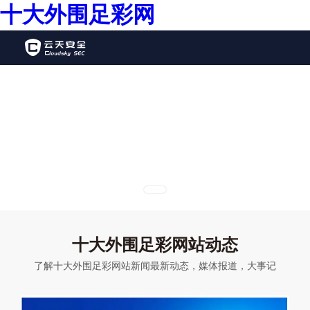
十大外围足彩网
十大外围足彩网站动态
了解十大外围足彩网站新闻最新动态，媒体报道，大事记