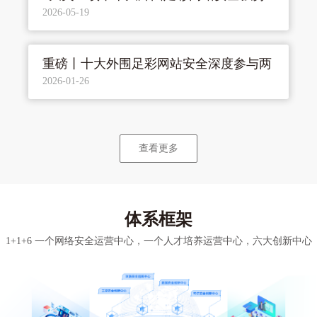
2026-05-19
入选《嘶吼2026网络安全产业图谱》
重磅丨十大外围足彩网站安全深度参与两
2026-01-26
项国家标准正式发布，以标准力量筑牢工
业互联网安全与数字化发展基石
查看更多
体系框架
1+1+6 一个网络安全运营中心，一个人才培养运营中心，六大创新中心