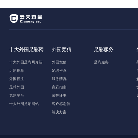
十大外围足彩网
外围竞猜
足彩服务
十大外围足彩网介绍
外围竞猜
足彩服务
足彩推荐
足球推荐
外围投注
服务情况
足球外围
竞彩指南
竞彩平台
荣誉证书
十大外围足彩网站
客户感谢信
解决方案