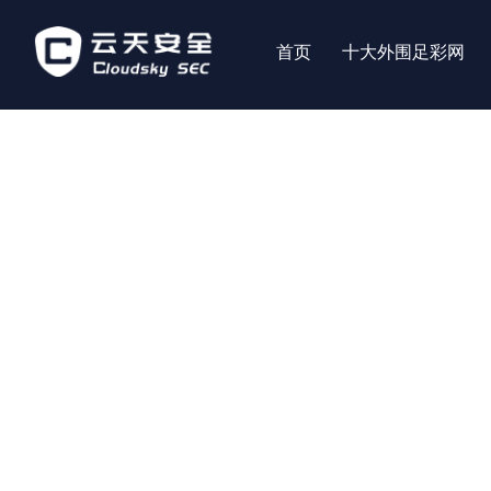
十大外围足彩网
首页
十大外围足彩网