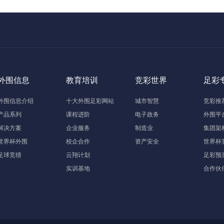
外围信息
教育培训
竞彩世界
足彩
外围信息介绍
十大外围足彩网站
城市智慧
竞彩推
产品系列
课程进阶
电子政务
外围平
解决方案
企业服务
制造业
集团架
世界杯外围
校企合作
资产安全
世界杯
足球竞猜
云翔计划
足彩预
实训基地
合作伙