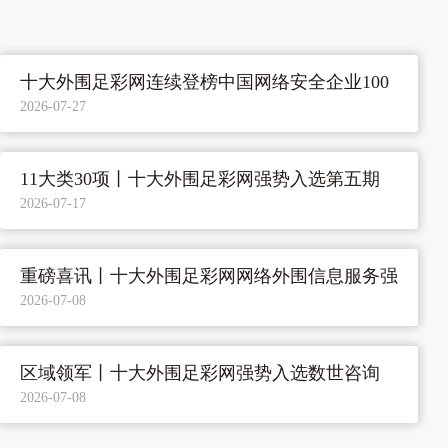
十大外围足彩网连续登榜中国网络安全企业100
2026-07-27
强，斩获双项优势榜单认证
11大类30项丨十大外围足彩网强势入选第五期
2026-07-17
《数字安全护航技术能力全景图》
重磅喜讯丨十大外围足彩网网络外围信息服务强
2026-07-08
势入选济南市"泉城好品"品牌
区域领军丨十大外围足彩网强势入选数世咨询
2026-07-08
《新质·数字安全专精百强》