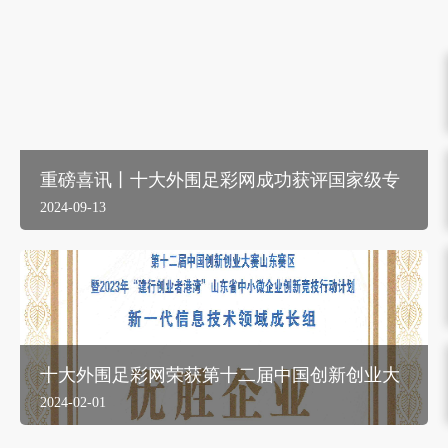
重磅喜讯丨十大外围足彩网成功获评国家级专
2024-09-13
精特新"小巨人"企业
十大外围足彩网荣获第十二届中国创新创业大
2024-02-01
赛优胜企业