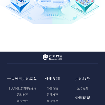
十大外围足彩网站
外围竞猜
足彩服务
十大外围足彩网站介绍
外围竞猜
足彩服务
足彩推荐
足球推荐
外围信息
外围投注
服务情况