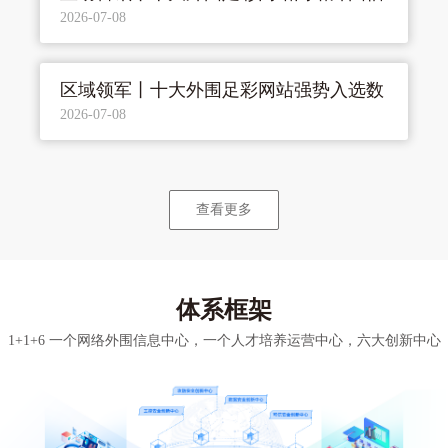
2026-07-08
息服务强势入选济南市"泉城好品"品牌
区域领军丨十大外围足彩网站强势入选数
2026-07-08
世咨询《新质·数字安全专精百强》
查看更多
体系框架
1+1+6 一个网络外围信息中心，一个人才培养运营中心，六大创新中心