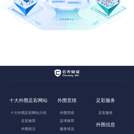
十大外围足彩网站
外围竞猜
足彩服务
十大外围足彩网站介绍
外围竞猜
足彩服务
足彩推荐
足球推荐
外围信息
外围投注
服务情况