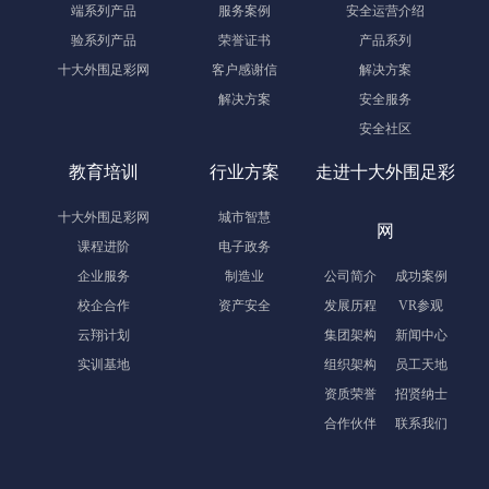
端系列产品
服务案例
安全运营介绍
验系列产品
荣誉证书
产品系列
十大外围足彩网
客户感谢信
解决方案
解决方案
安全服务
安全社区
教育培训
行业方案
走进十大外围足彩
十大外围足彩网
城市智慧
网
课程进阶
电子政务
企业服务
制造业
公司简介
成功案例
校企合作
资产安全
发展历程
VR参观
云翔计划
集团架构
新闻中心
实训基地
组织架构
员工天地
资质荣誉
招贤纳士
合作伙伴
联系我们