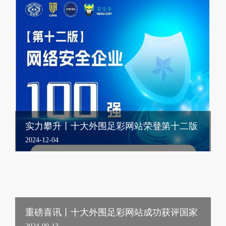
实力攀升丨十大外围足彩网站荣登第十二版
2024-12-04
《网络安全企业100强》第37名
重磅喜讯丨十大外围足彩网站成功获评国家