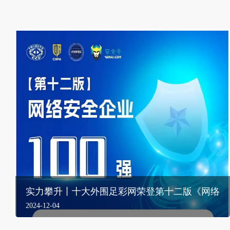
实力攀升丨十大外围足彩网荣登第十二版《网络
2024-12-04
安全企业100强》第37名