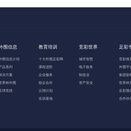
外围信息
教育培训
竞彩世界
足彩
外围信息介绍
十大外围足彩网
城市智慧
竞彩推
产品系列
课程进阶
电子政务
外围平
解决方案
企业服务
制造业
集团架
世界杯外围
校企合作
资产安全
世界杯
足球竞猜
云翔计划
足彩预
实训基地
合作伙