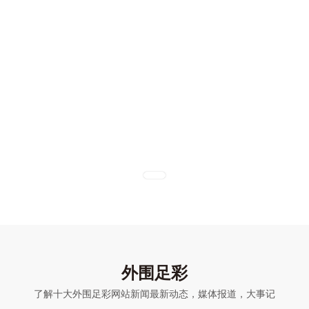
外围足彩
了解十大外围足彩网站新闻最新动态，媒体报道，大事记