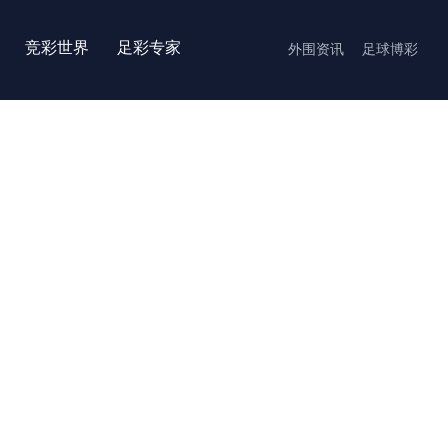
竞彩世界
足彩专家
外围资讯
足球博彩