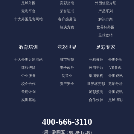
足球外围
竞彩指南
外围信息介绍
竞彩平台
荣誉证书
产品系列
十大外围足彩网站
客户感谢信
解决方案
解决方案
世界杯外围
足球竞猜
教育培训
竞彩世界
足彩专家
十大外围足彩网站
城市智慧
竞彩推荐
外围分析
课程进阶
电子政务
外围平台
VR参观
企业服务
制造业
集团架构
外围资讯
校企合作
资产安全
世界杯竞彩
竞彩分析
云翔计划
足彩预测
外围资讯
实训基地
合作伙伴
足球博彩
400-666-3110
(周一到周五：08:30-17:30)