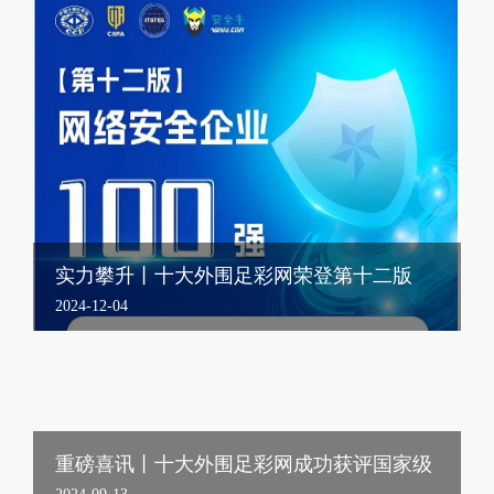
实力攀升丨十大外围足彩网荣登第十二版
2024-12-04
《网络安全企业100强》第37名
重磅喜讯丨十大外围足彩网成功获评国家级