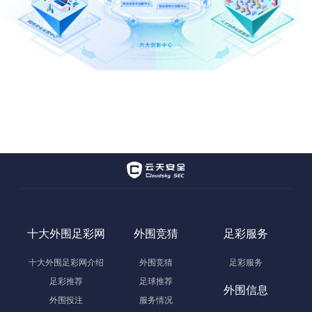
十大外围足彩网
外围竞猜
足彩服务
十大外围足彩网介绍
外围竞猜
足彩服务
足彩推荐
足球推荐
外围信息
外围投注
服务情况