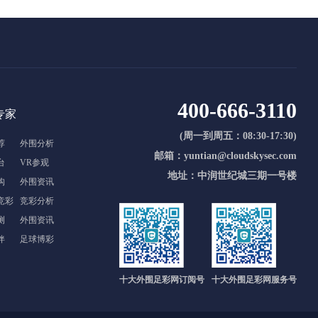
400-666-3110
专家
(周一到周五：08:30-17:30)
荐
外围分析
邮箱：yuntian@cloudskysec.com
台
VR参观
地址：中润世纪城三期一号楼
构
外围资讯
竞彩
竞彩分析
测
外围资讯
伴
足球博彩
十大外围足彩网订阅号
十大外围足彩网服务号