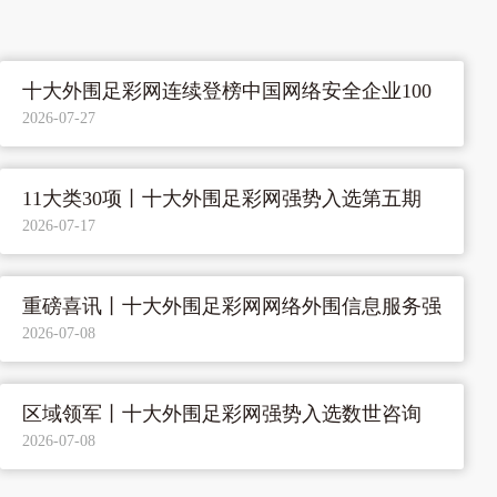
十大外围足彩网连续登榜中国网络安全企业100
2026-07-27
强，斩获双项优势榜单认证
11大类30项丨十大外围足彩网强势入选第五期
2026-07-17
《数字安全护航技术能力全景图》
重磅喜讯丨十大外围足彩网网络外围信息服务强
2026-07-08
势入选济南市"泉城好品"品牌
区域领军丨十大外围足彩网强势入选数世咨询
2026-07-08
《新质·数字安全专精百强》