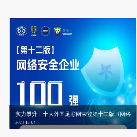
实力攀升丨十大外围足彩网荣登第十二版《网络
2024-12-04
安全企业100强》第37名