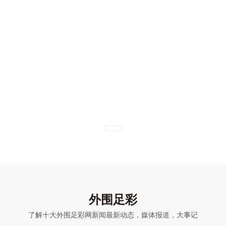
外围足彩
了解十大外围足彩网新闻最新动态，媒体报道，大事记