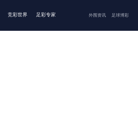
竞彩世界
足彩专家
外围资讯
足球博彩