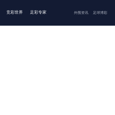
竞彩世界
足彩专家
外围资讯
足球博彩