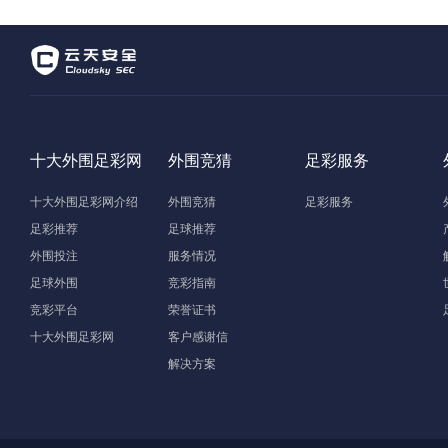
十大外围足彩网
外围竞猜
足彩服务
十大外围足彩网介绍
外围竞猜
足彩服务
足彩推荐
足球推荐
外围投注
服务情况
足球外围
竞彩指南
竞彩平台
荣誉证书
十大外围足彩网
客户感谢信
解决方案