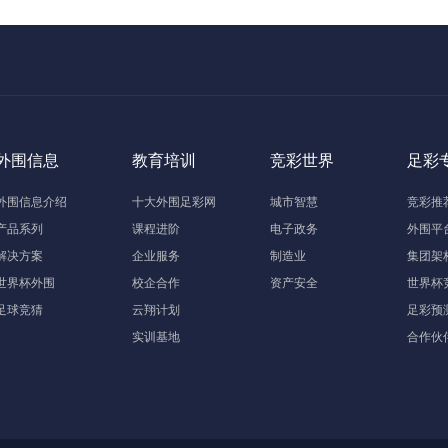
外围信息
教育培训
竞彩世界
足彩
外围信息介绍
十大外围足彩网
城市智慧
竞彩推
产品系列
课程进阶
电子政务
外围平
解决方案
企业服务
制造业
集团架
世界杯外围
校企合作
资产安全
世界杯
足球竞猜
云翔计划
足彩预
实训基地
合作伙