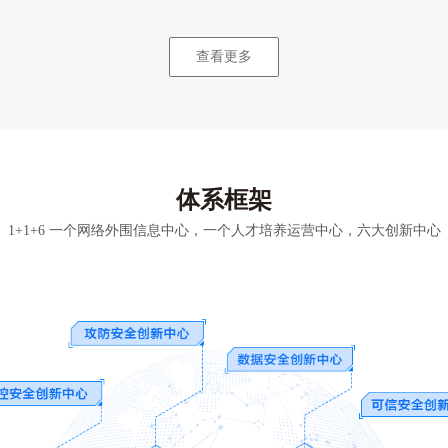
查看更多
体系框架
1+1+6 一个网络外围信息中心，一个人才培养运营中心，六大创新中心