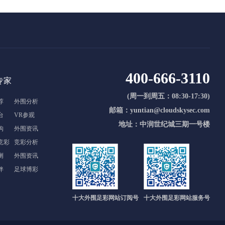
400-666-3110
专家
(周一到周五：08:30-17:30)
荐
外围分析
邮箱：yuntian@cloudskysec.com
台
VR参观
地址：中润世纪城三期一号楼
构
外围资讯
竞彩
竞彩分析
测
外围资讯
伴
足球博彩
十大外围足彩网站订阅号
十大外围足彩网站服务号