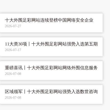
十大外围足彩网站连续登榜中国网络安全企业
2026-07-27
100强，斩获双项优势榜单认证
11大类30项丨十大外围足彩网站强势入选第五期
2026-07-17
《数字安全护航技术能力全景图》
重磅喜讯丨十大外围足彩网站网络外围信息服务
2026-07-08
强势入选济南市"泉城好品"品牌
区域领军丨十大外围足彩网站强势入选数世咨询
2026-07-08
《新质·数字安全专精百强》