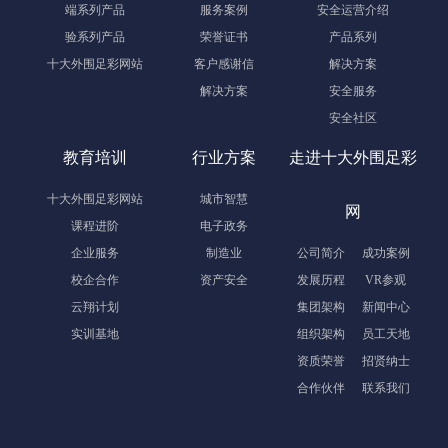
端系列产品
服务案例
安全运营介绍
验系列产品
荣誉证书
产品系列
十大外围足彩网站
客户感谢信
解决方案
解决方案
安全服务
安全社区
教育培训
行业方案
走进十大外围足彩
十大外围足彩网站
城市智慧
网
课程进阶
电子政务
企业服务
制造业
公司简介
成功案例
校企合作
资产安全
发展历程
VR参观
云翔计划
集团架构
新闻中心
实训基地
组织架构
员工天地
资质荣誉
招贤纳士
合作伙伴
联系我们