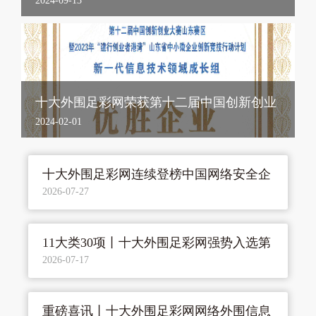
2024-09-13
专精特新"小巨人"企业
十大外围足彩网荣获第十二届中国创新创业
2024-02-01
大赛优胜企业
十大外围足彩网连续登榜中国网络安全企
2026-07-27
业100强，斩获双项优势榜单认证
11大类30项丨十大外围足彩网强势入选第
2026-07-17
五期《数字安全护航技术能力全景图》
重磅喜讯丨十大外围足彩网网络外围信息