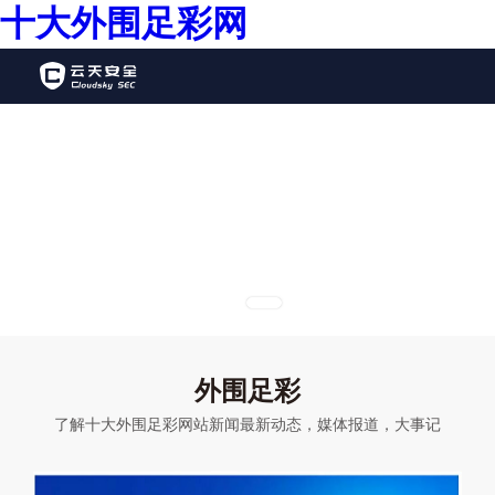
十大外围足彩网
外围足彩
了解十大外围足彩网站新闻最新动态，媒体报道，大事记