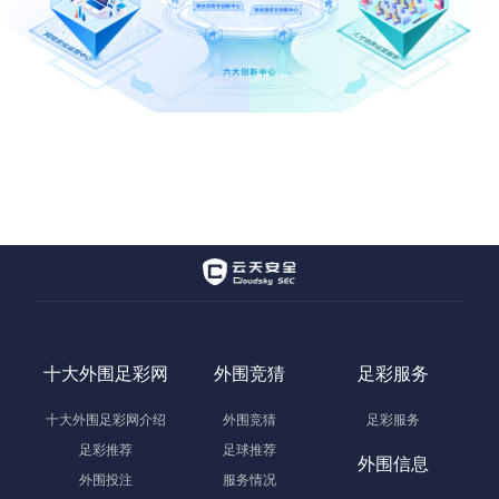
十大外围足彩网
外围竞猜
足彩服务
十大外围足彩网介绍
外围竞猜
足彩服务
足彩推荐
足球推荐
外围信息
外围投注
服务情况