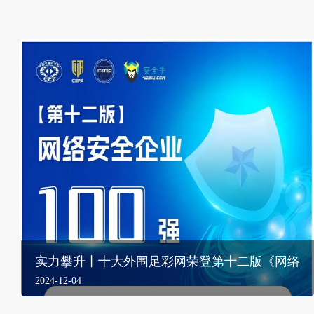
实力攀升丨十大外围足彩网荣登第十二版《网络
2024-12-04
安全企业100强》第37名