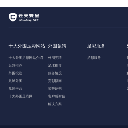
十大外围足彩网站
外围竞猜
足彩服务
十大外围足彩网站介绍
外围竞猜
足彩服务
足彩推荐
足球推荐
外围投注
服务情况
足球外围
竞彩指南
竞彩平台
荣誉证书
十大外围足彩网
客户感谢信
解决方案