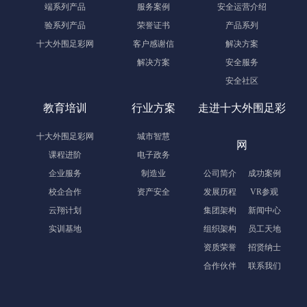
端系列产品
服务案例
安全运营介绍
验系列产品
荣誉证书
产品系列
十大外围足彩网
客户感谢信
解决方案
解决方案
安全服务
安全社区
教育培训
行业方案
走进十大外围足彩
十大外围足彩网
城市智慧
网
课程进阶
电子政务
企业服务
制造业
公司简介
成功案例
校企合作
资产安全
发展历程
VR参观
云翔计划
集团架构
新闻中心
实训基地
组织架构
员工天地
资质荣誉
招贤纳士
合作伙伴
联系我们