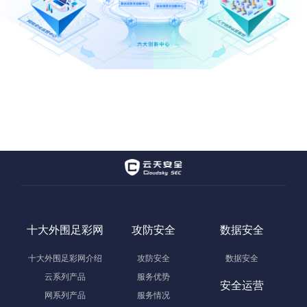
十大外围足彩网
攻防安全
数据安全
十大外围足彩网介绍
攻防安全
数据安全
云系列产品
服务优势
安全运营
网系列产品
服务情况