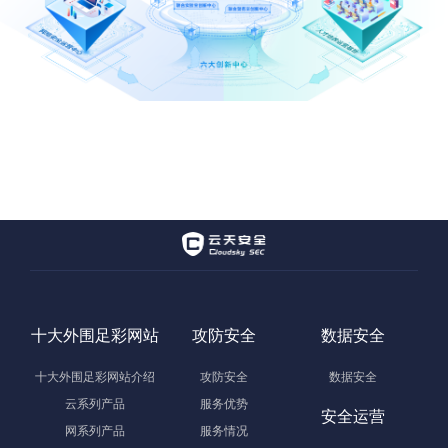
十大外围足彩网站
攻防安全
数据安全
十大外围足彩网站介绍
攻防安全
数据安全
云系列产品
服务优势
安全运营
网系列产品
服务情况