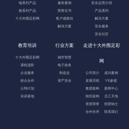
端系列产品
服务案例
安全运营介绍
验系列产品
荣誉证书
产品系列
十大外围足彩网
客户感谢信
解决方案
解决方案
安全服务
安全社区
教育培训
行业方案
走进十大外围足彩
十大外围足彩网
城市智慧
网
课程进阶
电子政务
企业服务
制造业
公司简介
成功案例
校企合作
资产安全
发展历程
VR参观
云翔计划
集团架构
新闻中心
实训基地
组织架构
员工天地
资质荣誉
招贤纳士
合作伙伴
联系我们