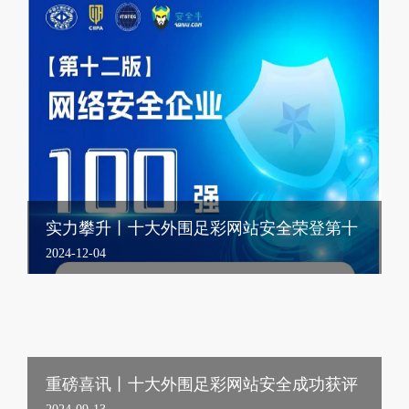
实力攀升丨十大外围足彩网站安全荣登第十
2024-12-04
二版《网络安全企业100强》第37名
重磅喜讯丨十大外围足彩网站安全成功获评