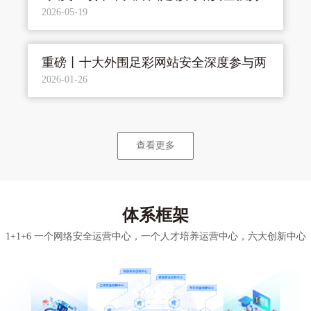
2026-05-19
入选《嘶吼2026网络安全产业图谱》
重磅丨十大外围足彩网站安全深度参与两
2026-01-26
项国家标准正式发布，以标准力量筑牢工
业互联网安全与数字化发展基石
查看更多
体系框架
1+1+6 一个网络安全运营中心，一个人才培养运营中心，六大创新中心