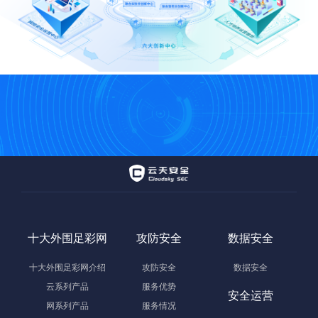
十大外围足彩网
攻防安全
数据安全
十大外围足彩网介绍
攻防安全
数据安全
云系列产品
服务优势
安全运营
网系列产品
服务情况