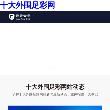
十大外围足彩网
十大外围足彩网站动态
了解十大外围足彩网站新闻最新动态，媒体报道，大事记