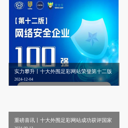
实力攀升丨十大外围足彩网站荣登第十二版
2024-12-04
《网络安全企业100强》第37名
重磅喜讯丨十大外围足彩网站成功获评国家