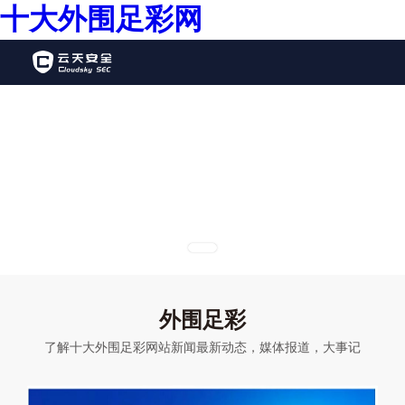
十大外围足彩网
外围足彩
了解十大外围足彩网站新闻最新动态，媒体报道，大事记