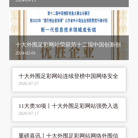
2024-09-13
级专精特新"小巨人"企业
十大外围足彩网站荣获第十二届中国创新创
2024-02-01
业大赛优胜企业
十大外围足彩网站连续登榜中国网络安全
2026-07-27
企业100强，斩获双项优势榜单认证
11大类30项丨十大外围足彩网站强势入选
2026-07-17
第五期《数字安全护航技术能力全景图》
重磅喜讯丨十大外围足彩网站网络外围信