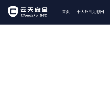
十大外围足彩网
首页
十大外围足彩网