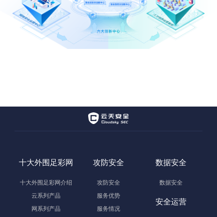
十大外围足彩网
攻防安全
数据安全
十大外围足彩网介绍
攻防安全
数据安全
云系列产品
服务优势
安全运营
网系列产品
服务情况