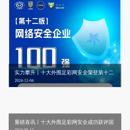
实力攀升丨十大外围足彩网安全荣登第十二
2024-12-04
版《网络安全企业100强》第37名
重磅喜讯丨十大外围足彩网安全成功获评国