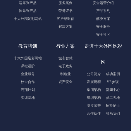
端系列产品
服务案例
安全运营介绍
验系列产品
荣誉证书
产品系列
十大外围足彩网站
客户感谢信
解决方案
解决方案
安全服务
安全社区
教育培训
行业方案
走进十大外围足彩
十大外围足彩网站
城市智慧
网
课程进阶
电子政务
企业服务
制造业
公司简介
成功案例
校企合作
资产安全
发展历程
VR参观
云翔计划
集团架构
新闻中心
实训基地
组织架构
员工天地
资质荣誉
招贤纳士
合作伙伴
联系我们