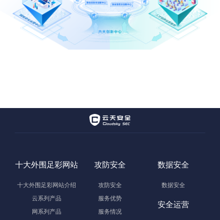
十大外围足彩网站
攻防安全
数据安全
十大外围足彩网站介绍
攻防安全
数据安全
云系列产品
服务优势
安全运营
网系列产品
服务情况