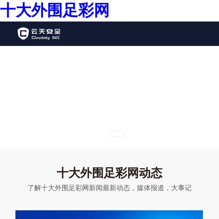
十大外围足彩网
十大外围足彩网动态
了解十大外围足彩网新闻最新动态，媒体报道，大事记