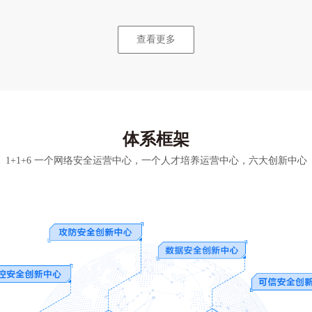
查看更多
体系框架
1+1+6 一个网络安全运营中心，一个人才培养运营中心，六大创新中心