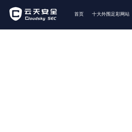
十大外围足彩网
首页
十大外围足彩网站