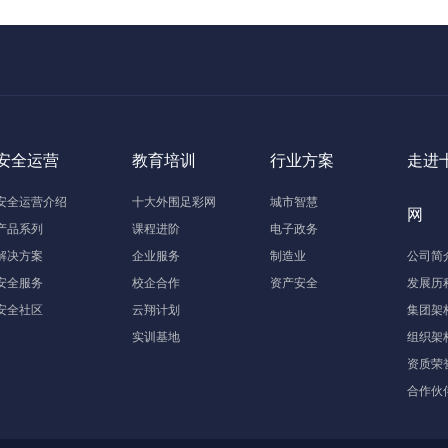
安全运营
教育培训
行业方案
走进
安全运营介绍
十大外围足彩网
城市智慧
网
产品系列
课程进阶
电子政务
解决方案
企业服务
制造业
公司简
安全服务
校企合作
资产安全
发展历
安全社区
云翔计划
集团架
实训基地
组织架
资质荣
合作伙