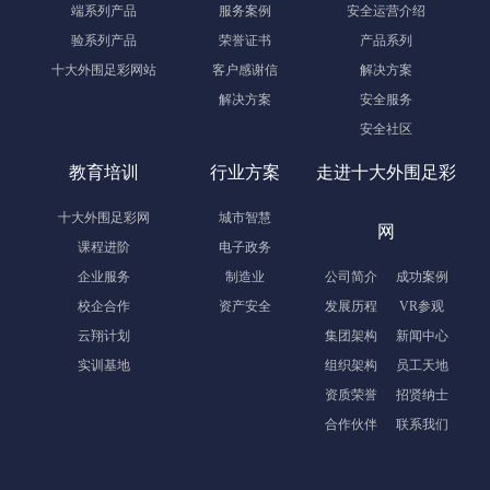
端系列产品
服务案例
安全运营介绍
验系列产品
荣誉证书
产品系列
十大外围足彩网站
客户感谢信
解决方案
解决方案
安全服务
安全社区
教育培训
行业方案
走进十大外围足彩
十大外围足彩网
城市智慧
网
课程进阶
电子政务
企业服务
制造业
公司简介
成功案例
校企合作
资产安全
发展历程
VR参观
云翔计划
集团架构
新闻中心
实训基地
组织架构
员工天地
资质荣誉
招贤纳士
合作伙伴
联系我们