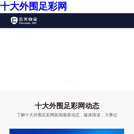
十大外围足彩网
十大外围足彩网动态
了解十大外围足彩网新闻最新动态，媒体报道，大事记