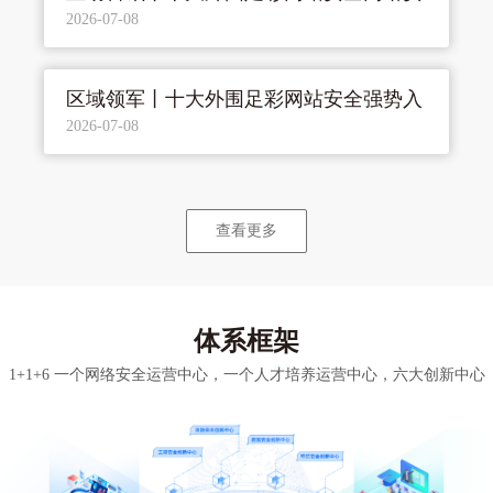
2026-07-08
全运营服务强势入选济南市"泉城好品"品
牌
区域领军丨十大外围足彩网站安全强势入
2026-07-08
选数世咨询《新质·数字安全专精百强》
查看更多
体系框架
1+1+6 一个网络安全运营中心，一个人才培养运营中心，六大创新中心