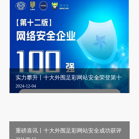
实力攀升丨十大外围足彩网站安全荣登第十
2024-12-04
二版《网络安全企业100强》第37名
重磅喜讯丨十大外围足彩网站安全成功获评