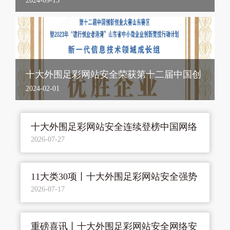
2024-09-13
国家级专精特新"小巨人"企业
十大外围足彩网站安全荣获第十二届中国创
2024-02-01
新创业大赛优胜企业
十大外围足彩网站安全连续登榜中国网络
2026-07-27
安全企业100强，斩获双项优势榜单认证
11大类30项丨十大外围足彩网站安全强势
2026-07-17
入选第五期《数字安全护航技术能力全景
图》
重磅喜讯丨十大外围足彩网站安全网络安