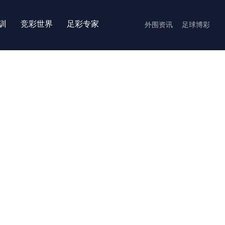
训
竞彩世界
足彩专家
外围资讯
足球博彩