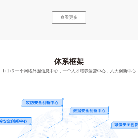
查看更多
体系框架
1+1+6 一个网络外围信息中心，一个人才培养运营中心，六大创新中心