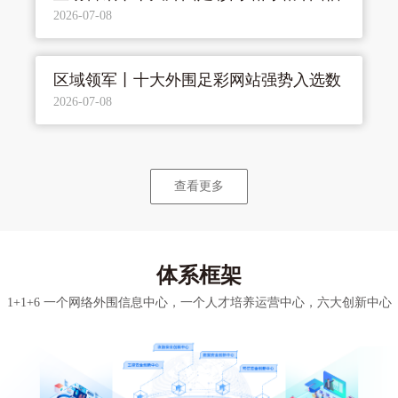
2026-07-08
息服务强势入选济南市"泉城好品"品牌
区域领军丨十大外围足彩网站强势入选数
2026-07-08
世咨询《新质·数字安全专精百强》
查看更多
体系框架
1+1+6 一个网络外围信息中心，一个人才培养运营中心，六大创新中心