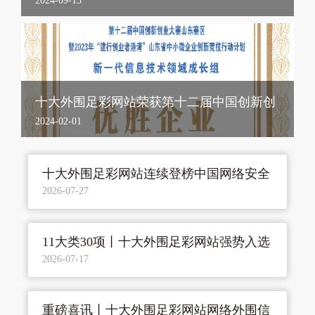
2024-09-13
级专精特新"小巨人"企业
十大外围足彩网站荣获第十二届中国创新创
2024-02-01
业大赛优胜企业
十大外围足彩网站连续登榜中国网络安全
2026-07-27
企业100强，斩获双项优势榜单认证
11大类30项丨十大外围足彩网站强势入选
2026-07-17
第五期《数字安全护航技术能力全景图》
重磅喜讯丨十大外围足彩网站网络外围信