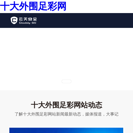
十大外围足彩网
十大外围足彩网站动态
了解十大外围足彩网站新闻最新动态，媒体报道，大事记