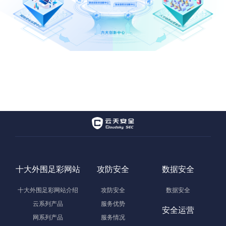
十大外围足彩网站
攻防安全
数据安全
十大外围足彩网站介绍
攻防安全
数据安全
云系列产品
服务优势
安全运营
网系列产品
服务情况