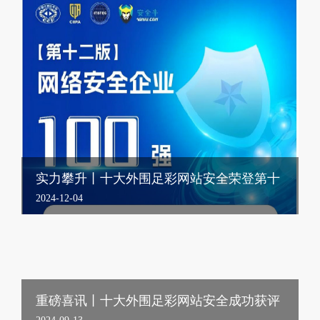
实力攀升丨十大外围足彩网站安全荣登第十
2024-12-04
二版《网络安全企业100强》第37名
重磅喜讯丨十大外围足彩网站安全成功获评