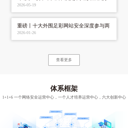
2026-05-19
入选《嘶吼2026网络安全产业图谱》
重磅丨十大外围足彩网站安全深度参与两
2026-01-26
项国家标准正式发布，以标准力量筑牢工
业互联网安全与数字化发展基石
查看更多
体系框架
1+1+6 一个网络安全运营中心，一个人才培养运营中心，六大创新中心