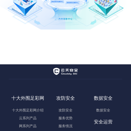
十大外围足彩网
攻防安全
数据安全
十大外围足彩网介绍
攻防安全
数据安全
云系列产品
服务优势
安全运营
网系列产品
服务情况