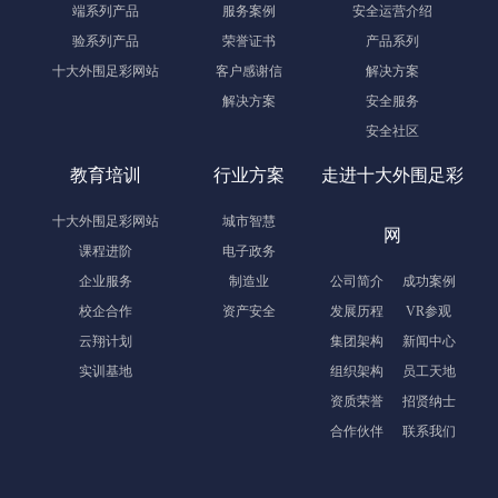
端系列产品
服务案例
安全运营介绍
验系列产品
荣誉证书
产品系列
十大外围足彩网站
客户感谢信
解决方案
解决方案
安全服务
安全社区
教育培训
行业方案
走进十大外围足彩
十大外围足彩网站
城市智慧
网
课程进阶
电子政务
企业服务
制造业
公司简介
成功案例
校企合作
资产安全
发展历程
VR参观
云翔计划
集团架构
新闻中心
实训基地
组织架构
员工天地
资质荣誉
招贤纳士
合作伙伴
联系我们