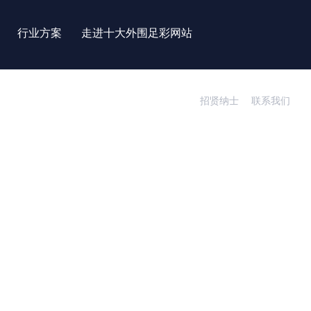
行业方案
走进十大外围足彩网站
招贤纳士
联系我们