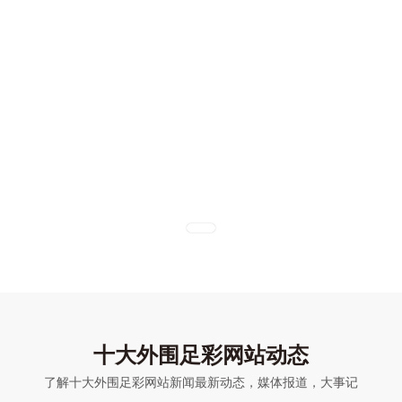
十大外围足彩网站动态
了解十大外围足彩网站新闻最新动态，媒体报道，大事记