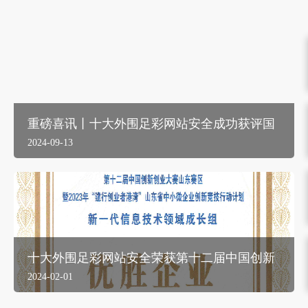
重磅喜讯丨十大外围足彩网站安全成功获评国
2024-09-13
家级专精特新"小巨人"企业
十大外围足彩网站安全荣获第十二届中国创新
2024-02-01
创业大赛优胜企业