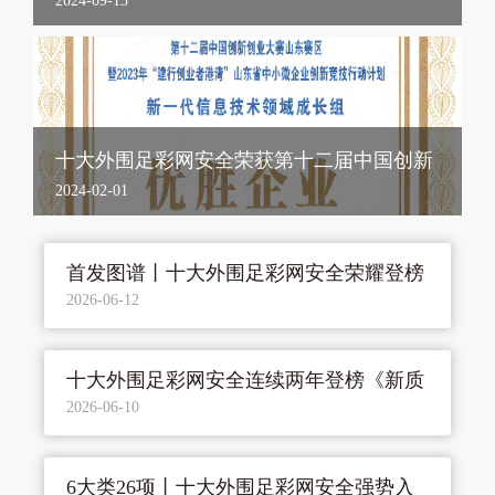
2024-09-13
家级专精特新"小巨人"企业
十大外围足彩网安全荣获第十二届中国创新
2024-02-01
创业大赛优胜企业
首发图谱丨十大外围足彩网安全荣耀登榜
2026-06-12
《2026 AI+网络安全产业图谱》成为首批
入榜企业
十大外围足彩网安全连续两年登榜《新质
2026-06-10
·中国数字安全百强》
6大类26项丨十大外围足彩网安全强势入