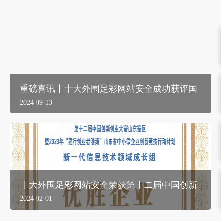
重磅喜讯丨十大外围足彩网站安全成功获评国
2024-09-13
家级专精特新"小巨人"企业
十大外围足彩网站安全荣获第十二届中国创新
2024-02-01
创业大赛优胜企业