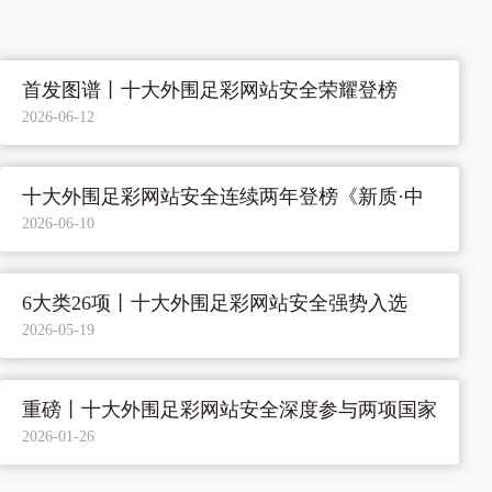
首发图谱丨十大外围足彩网站安全荣耀登榜
2026-06-12
《2026 AI+网络安全产业图谱》成为首批入榜企
业
十大外围足彩网站安全连续两年登榜《新质·中
2026-06-10
国数字安全百强》
6大类26项丨十大外围足彩网站安全强势入选
2026-05-19
《嘶吼2026网络安全产业图谱》
重磅丨十大外围足彩网站安全深度参与两项国家
2026-01-26
标准正式发布，以标准力量筑牢工业互联网安全
与数字化发展基石