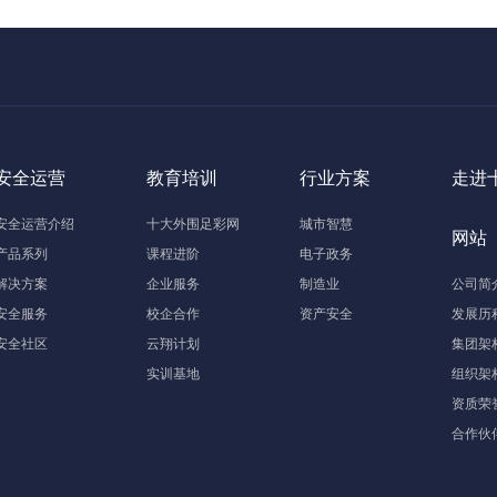
安全运营
教育培训
行业方案
走进
安全运营介绍
十大外围足彩网
城市智慧
网站
产品系列
课程进阶
电子政务
解决方案
企业服务
制造业
公司简
安全服务
校企合作
资产安全
发展历
安全社区
云翔计划
集团架
实训基地
组织架
资质荣
合作伙