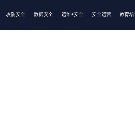
攻防安全
数据安全
运维+安全
安全运营
教育培