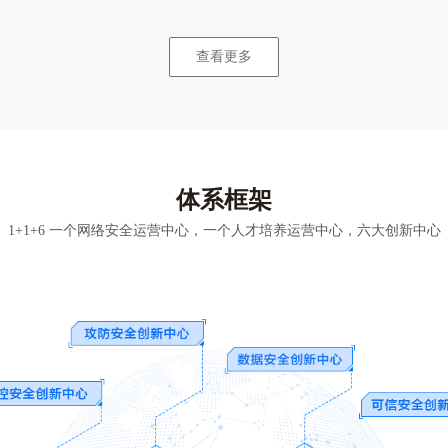
查看更多
体系框架
1+1+6 一个网络安全运营中心，一个人才培养运营中心，六大创新中心