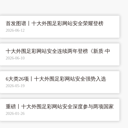
首发图谱丨十大外围足彩网站安全荣耀登榜
2026-06-12
《2026 AI+网络安全产业图谱》成为首批入榜企
业
十大外围足彩网站安全连续两年登榜《新质·中
2026-06-10
国数字安全百强》
6大类26项丨十大外围足彩网站安全强势入选
2026-05-19
《嘶吼2026网络安全产业图谱》
重磅丨十大外围足彩网站安全深度参与两项国家
2026-01-26
标准正式发布，以标准力量筑牢工业互联网安全
与数字化发展基石