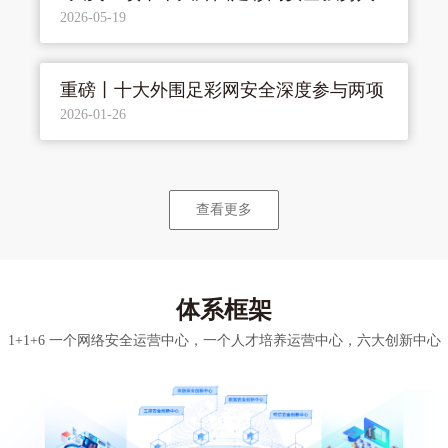
2026-05-19
选《嘶吼2026网络安全产业图谱》
重磅丨十大外围足彩网安全深度参与两项
2026-01-26
国家标准正式发布，以标准力量筑牢工业
互联网安全与数字化发展基石
查看更多
体系框架
1+1+6 一个网络安全运营中心，一个人才培养运营中心，六大创新中心