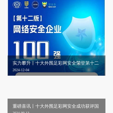
实力攀升丨十大外围足彩网安全荣登第十二
2024-12-04
版《网络安全企业100强》第37名
重磅喜讯丨十大外围足彩网安全成功获评国