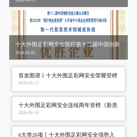
2024-09-13
家级专精特新"小巨人"企业
十大外围足彩网安全荣获第十二届中国创新
2024-02-01
创业大赛优胜企业
首发图谱丨十大外围足彩网安全荣耀登榜
2026-06-12
《2026 AI+网络安全产业图谱》成为首批
入榜企业
十大外围足彩网安全连续两年登榜《新质
2026-06-10
·中国数字安全百强》
6大类26项丨十大外围足彩网安全强势入