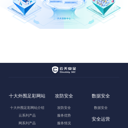
十大外围足彩网站
攻防安全
数据安全
十大外围足彩网站介绍
攻防安全
数据安全
云系列产品
服务优势
安全运营
网系列产品
服务情况