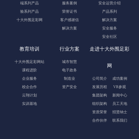
端系列产品
服务案例
安全运营介绍
验系列产品
荣誉证书
产品系列
十大外围足彩网
客户感谢信
解决方案
解决方案
安全服务
安全社区
教育培训
行业方案
走进十大外围足彩
十大外围足彩网站
城市智慧
网
课程进阶
电子政务
企业服务
制造业
公司简介
成功案例
校企合作
资产安全
发展历程
VR参观
云翔计划
集团架构
新闻中心
实训基地
组织架构
员工天地
资质荣誉
招贤纳士
合作伙伴
联系我们