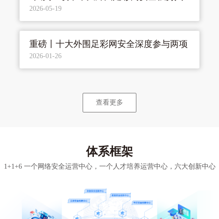
2026-05-19
选《嘶吼2026网络安全产业图谱》
重磅丨十大外围足彩网安全深度参与两项
2026-01-26
国家标准正式发布，以标准力量筑牢工业
互联网安全与数字化发展基石
查看更多
体系框架
1+1+6 一个网络安全运营中心，一个人才培养运营中心，六大创新中心