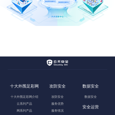
十大外围足彩网
攻防安全
数据安全
十大外围足彩网介绍
攻防安全
数据安全
云系列产品
服务优势
安全运营
网系列产品
服务情况