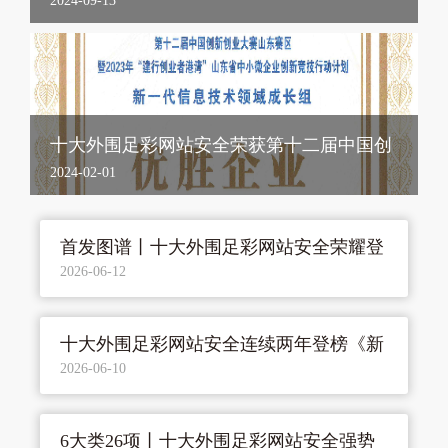
2024-09-13
国家级专精特新"小巨人"企业
十大外围足彩网站安全荣获第十二届中国创
2024-02-01
新创业大赛优胜企业
首发图谱丨十大外围足彩网站安全荣耀登
2026-06-12
榜《2026 AI+网络安全产业图谱》成为首
批入榜企业
十大外围足彩网站安全连续两年登榜《新
2026-06-10
质·中国数字安全百强》
6大类26项丨十大外围足彩网站安全强势