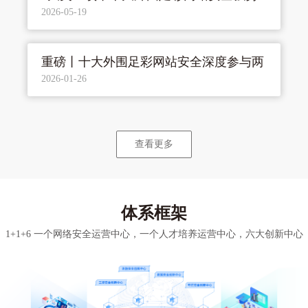
2026-05-19
入选《嘶吼2026网络安全产业图谱》
重磅丨十大外围足彩网站安全深度参与两
2026-01-26
项国家标准正式发布，以标准力量筑牢工
业互联网安全与数字化发展基石
查看更多
体系框架
1+1+6 一个网络安全运营中心，一个人才培养运营中心，六大创新中心