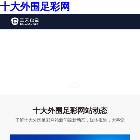
十大外围足彩网
十大外围足彩网站动态
了解十大外围足彩网站新闻最新动态，媒体报道，大事记