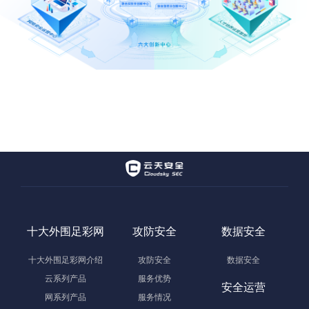
十大外围足彩网
攻防安全
数据安全
十大外围足彩网介绍
攻防安全
数据安全
云系列产品
服务优势
安全运营
网系列产品
服务情况