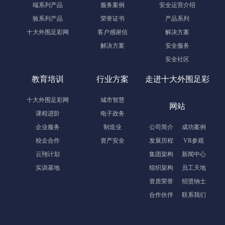
端系列产品
服务案例
安全运营介绍
验系列产品
荣誉证书
产品系列
十大外围足彩网
客户感谢信
解决方案
解决方案
安全服务
安全社区
教育培训
行业方案
走进十大外围足彩
十大外围足彩网
城市智慧
网站
课程进阶
电子政务
企业服务
制造业
公司简介
成功案例
校企合作
资产安全
发展历程
VR参观
云翔计划
集团架构
新闻中心
实训基地
组织架构
员工天地
资质荣誉
招贤纳士
合作伙伴
联系我们