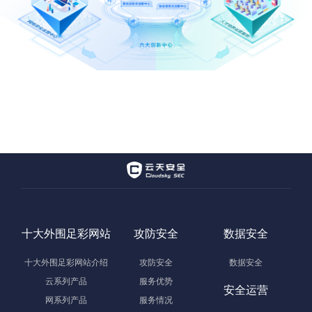
十大外围足彩网站
攻防安全
数据安全
十大外围足彩网站介绍
攻防安全
数据安全
云系列产品
服务优势
安全运营
网系列产品
服务情况