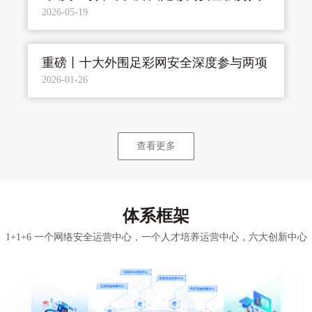
2026-05-19
选《嘶吼2026网络安全产业图谱》
重磅丨十大外围足彩网安全深度参与两项
2026-01-26
国家标准正式发布，以标准力量筑牢工业
互联网安全与数字化发展基石
查看更多
体系框架
1+1+6 一个网络安全运营中心，一个人才培养运营中心，六大创新中心