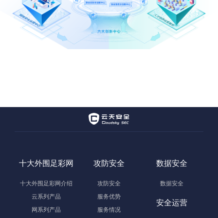
十大外围足彩网
攻防安全
数据安全
十大外围足彩网介绍
攻防安全
数据安全
云系列产品
服务优势
安全运营
网系列产品
服务情况