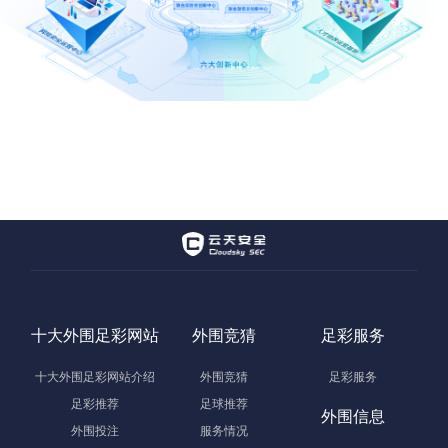
十大外围足彩网站
外围竞猜
足彩服务
十大外围足彩网站介绍
外围竞猜
足彩服务
足彩推荐
足球推荐
外围信息
外围投注
服务情况