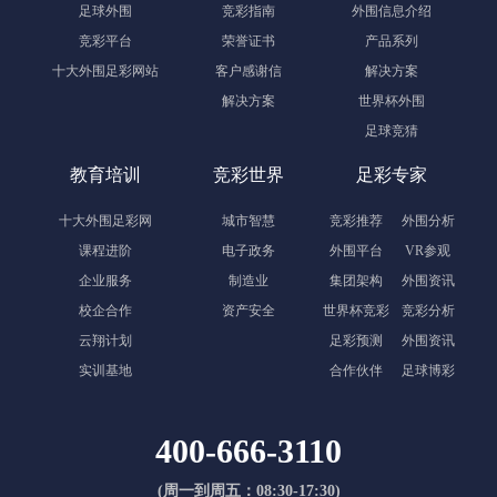
足球外围
竞彩指南
外围信息介绍
竞彩平台
荣誉证书
产品系列
十大外围足彩网站
客户感谢信
解决方案
解决方案
世界杯外围
足球竞猜
教育培训
竞彩世界
足彩专家
十大外围足彩网
城市智慧
竞彩推荐
外围分析
课程进阶
电子政务
外围平台
VR参观
企业服务
制造业
集团架构
外围资讯
校企合作
资产安全
世界杯竞彩
竞彩分析
云翔计划
足彩预测
外围资讯
实训基地
合作伙伴
足球博彩
400-666-3110
(周一到周五：08:30-17:30)