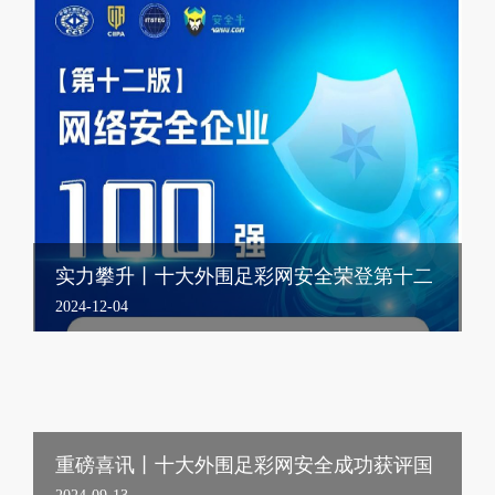
实力攀升丨十大外围足彩网安全荣登第十二
2024-12-04
版《网络安全企业100强》第37名
重磅喜讯丨十大外围足彩网安全成功获评国