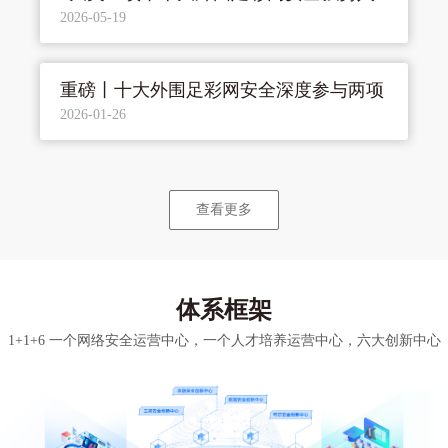
2026-05-19
选《嘶吼2026网络安全产业图谱》
重磅丨十大外围足彩网安全深度参与两项
2026-01-26
国家标准正式发布，以标准力量筑牢工业
互联网安全与数字化发展基石
查看更多
体系框架
1+1+6 一个网络安全运营中心，一个人才培养运营中心，六大创新中心